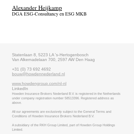
Alexander Heijkamp
DGA ESG-Consultancy en ESG MKB
Statenlaan 8, 5223 LA 's-Hertogenbosch
Van Alkemadelaan 700, 2597 AW Den Haag
+31 (0) 73 692 4692
bouw@howdennederland.nl
www.howdengroup.com/nl-nl
LinkedIn
Howden Insurance Brokers Nederland B.V. is registered in the Netherlands
under company registration number 58513396. Registered address as
above.
All our agreements are exclusively subject to the General Terms and
Conditions of Howden Insurance Brokers Nederland B.V.
A subsidiary of the RKH Group Limited, part of Howden Group Holdings
Limited.